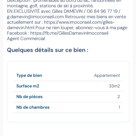
d'exception : promenades au bord du lac, randonnées en
montagne, golf, stations de ski à proximité.
EN EXCLUSIVITÉ avec Gilles DAMEVIN / 06 84 96 77 19 /
g.damevin@imoconseil.com Retrouvez mes biens en vente
actuellement sur : https://www.imoconseil.com/gilles-
damevin.html Pour ne rien louper, abonnez-vous à ma page
Facebook : https://fb.me/GillesDamevinImoconseil
Agent Commercial
Quelques détails sur ce bien :
Type de bien
Appartement
Surface m2
33m2
Nb de pièces
2
Nb de chambres
1