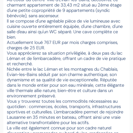
charmant appartement de 33,43 m2 situé au 2ème étage
d'une petite copropriété de 9 appartements (syndic
bénévole), sans ascenseur.
ll se compose d'une agréable pièce de vie lumineuse avec
cuisine ouverte entièrement équipée, d'une chambre, d'une
salle d'eau ainsi qu'un WC séparé. Une cave complète ce
bien.
Actuellement loué 767 EUR par mois charges comprises,
charges de 25 EUR.
Vous apprécierez sa situation privilégiée, à deux pas du lac
Léman et de l'embarcadère, offrant un cadre de vie pratique
et recherché.
Nichée entre le lac Léman et les montagnes du Chablais,
Evian-les-Bains séduit par son charme authentique, son
dynamisme et sa qualité de vie exceptionnelle. Réputée
dans le monde entier pour son eau minérale, cette élégante
ville thermale allie nature, bien-être et culture dans un
environnement préservé.
Vous y trouverez toutes les commodités nécessaires au
quotidien : commerces, écoles, transports, infrastructures
sportives et culturelles. L'embarcadère permet de rejoindre
Lausanne en 35 minutes en bateau, offrant ainsi une vraie
alternative transfrontalière pour les actifs.
La ville est également connue pour son cadre naturel