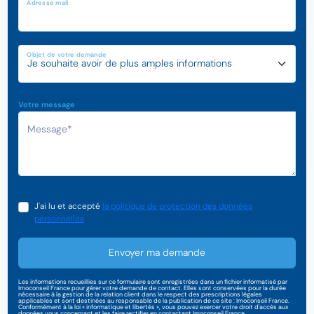
Adresse mail
Objet de votre demande
Votre message
J'ai lu et accepté
la politique de protection des données
personnelles
Envoyer ma demande
Les informations recueillies sur ce formulaire sont enregistrées dans un fichier informatisé par
Imoconseil France pour gérer votre demande de contact. Elles sont conservées pour la durée
nécessaire à la gestion de la relation client dans le respect des prescriptions légales
applicables et sont destinées au responsable de la publication de ce site : Imoconseil France.
Conformément à la loi « informatique et libertés », vous pouvez exercer votre droit d'accès aux
données vous concernant et les faire rectifier en contactant Imoconseil France