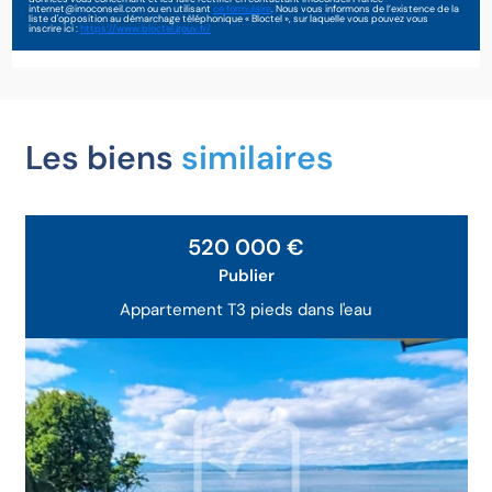
internet@imoconseil.com ou en utilisant
ce formulaire
. Nous vous informons de l’existence de la
liste d'opposition au démarchage téléphonique « Bloctel », sur laquelle vous pouvez vous
inscrire ici :
https://www.bloctel.gouv.fr/
Les biens
similaires
Exclusivité
520 000 €
Publier
Appartement T3 pieds dans l'eau