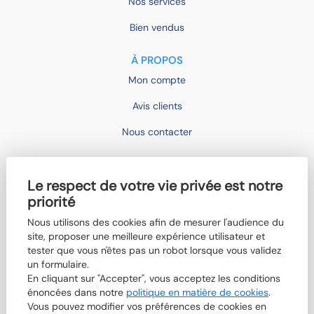
Nos services
Bien vendus
À PROPOS
Mon compte
Avis clients
Nous contacter
IMOCONSEIL
Le respect de votre vie privée est notre
Devenir mandataire
priorité
Trouver un agent
Nous utilisons des cookies afin de mesurer l'audience du
site, proposer une meilleure expérience utilisateur et
Qui sommes-nous ?
tester que vous n'êtes pas un robot lorsque vous validez
Nos actualités
un formulaire.
En cliquant sur "Accepter", vous acceptez les conditions
Boutik'IMO
énoncées dans notre
politique en matière de cookies
.
Vous pouvez modifier vos préférences de cookies en