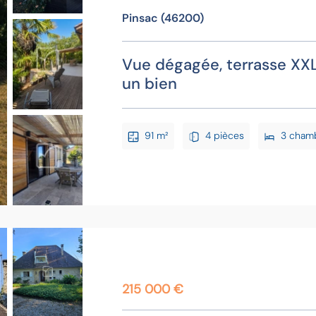
Pinsac (46200)
Vue dégagée, terrasse XXL 
un bien
91 m²
4 pièces
3 cham
215 000 €