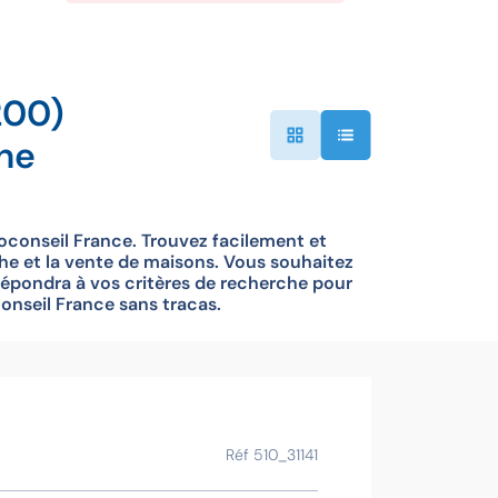
200)
he
oconseil France. Trouvez facilement et
che et la vente de maisons. Vous souhaitez
répondra à vos critères de recherche pour
onseil France sans tracas.
Ce bien vous
Réf 510_31141