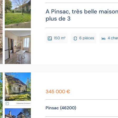
A Pinsac, très belle maiso
plus de 3
150 m²
6 pièces
4 cha
345 000 €
Pinsac (46200)