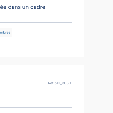
chée dans un cadre
Fabie
Contac
ambres
Voir la f
Ce bien vous
Réf 510_30301