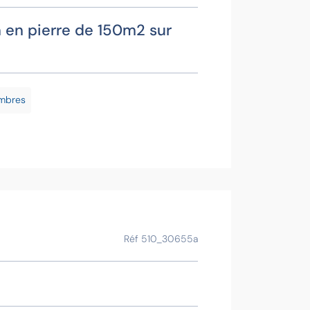
n en pierre de 150m2 sur
Fabie
Contac
mbres
Voir la f
Ce bien vous
Réf 510_30655a