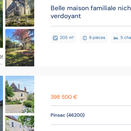
Belle maison familiale ni
verdoyant
205 m²
8 pièces
5 ch
398 500 €
Pinsac (46200)