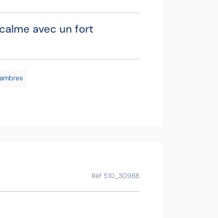
 calme avec un fort
Fabie
Contac
hambres
Voir la f
Ce bien vous
Réf 510_30988