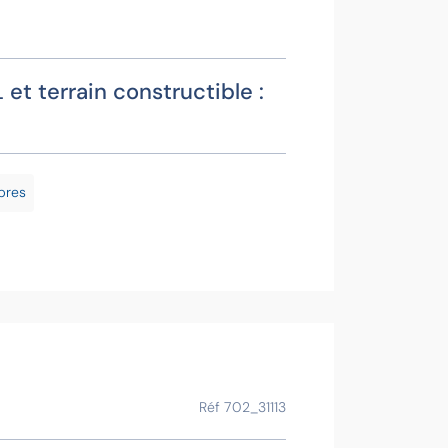
et terrain constructible :
Fabie
Contac
bres
Voir la f
Ce bien vous
Réf 702_31113