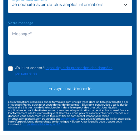
Objet de votre demande
Votre message
J'ai lu et accepté
la politique de protection des données
personnelles
Envoyer ma demande
Les informations recueillies sur ce formulaire sont enregistrées dans un fichier informatisé par
Imoconseil France pour gérer votre demande de contact. Elles sont conservées pour la durée
nécessaire à la gestion de la relation client dans le respect des prescriptions légales
applicables et sont destinées au responsable de la publication de ce site : Imoconseil France.
Conformément à la loi « informatique et libertés », vous pouvez exercer votre droit d'accès aux
données vous concernant et les faire rectifier en contactant Imoconseil France
internet@imoconseil.com ou en utilisant
ce formulaire
. Nous vous informons de l’existence de la
liste d'opposition au démarchage téléphonique « Bloctel », sur laquelle vous pouvez vous
inscrire ici :
https://www.bloctel.gouv.fr/