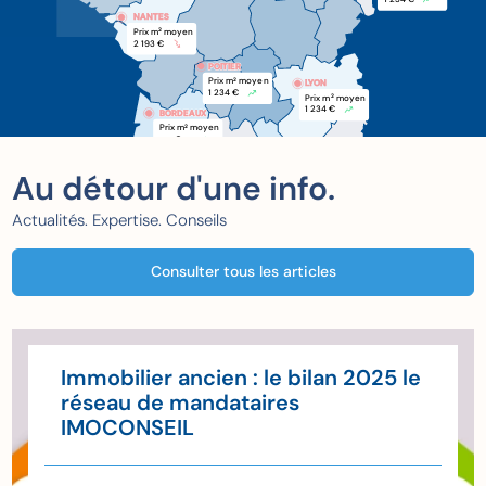
NANTES
Prix m
 moyen
2
2 193 €
POITIER
POITIER
Prix m
 moyen
2
LYON
1 234 €
Prix m
 moyen
2
1 234 €
BORDEAUX
BORDEAUX
Prix m
 moyen
2
xxx €
Au détour d'une info.
Actualités. Expertise. Conseils
Consulter tous les articles
Immobilier ancien : le bilan 2025 le
réseau de mandataires
IMOCONSEIL