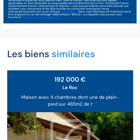
nécessaire à la gestion de la relation client dans le respect des prescriptions légales
applicables et sont destinées au responsable de la publication de ce site : Imoconseil France.
Conformément à la loi « informatique et libertés », vous pouvez exercer votre droit d'accès aux
données vous concernant et les faire rectifier en contactant Imoconseil France
internet@imoconseil.com ou en utilisant
ce formulaire
. Nous vous informons de l’existence de la
liste d'opposition au démarchage téléphonique « Bloctel », sur laquelle vous pouvez vous
inscrire ici :
https://www.bloctel.gouv.fr/
Les biens
similaires
192 000 €
Le Roc
Maison avec 4 chambres dont une de plain-
pied sur 465m2 de t