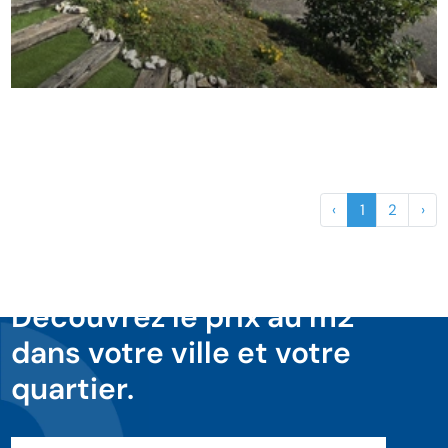
‹
1
2
›
Découvrez le prix au m2
dans votre ville et votre
quartier.