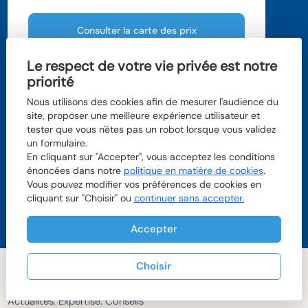
Consulter la carte des prix
Le respect de votre vie privée est notre
priorité
LILLE
LILLE
Nous utilisons des cookies afin de mesurer l'audience du
Prix m
 moyen
2
site, proposer une meilleure expérience utilisateur et
3 649 
tester que vous n'êtes pas un robot lorsque vous validez
PARIS
un formulaire.
STRASBOURG
Prix m
 moyen
2
1 234 €
Prix m
 moyen
En cliquant sur "Accepter", vous acceptez les conditions
2
1 234 €
énoncées dans notre
politique en matière de cookies
.
NANTES
Prix m
 moyen
Vous pouvez modifier vos préférences de cookies en
2
2 193 €
cliquant sur "Choisir" ou
continuer sans accepter.
POITIER
POITIER
Prix m
 moyen
2
LYON
1 234 €
Prix m
 moyen
2
Accepter
1 234 €
BORDEAUX
BORDEAUX
Prix m
 moyen
2
xxx €
Choisir
Au détour d'une info.
Actualités. Expertise. Conseils