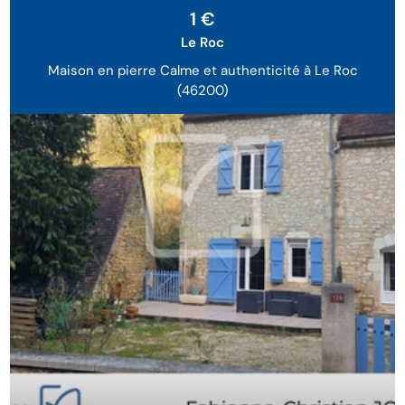
Sous Compromis
1 €
Le Roc
Maison en pierre Calme et authenticité à Le Roc
(46200)