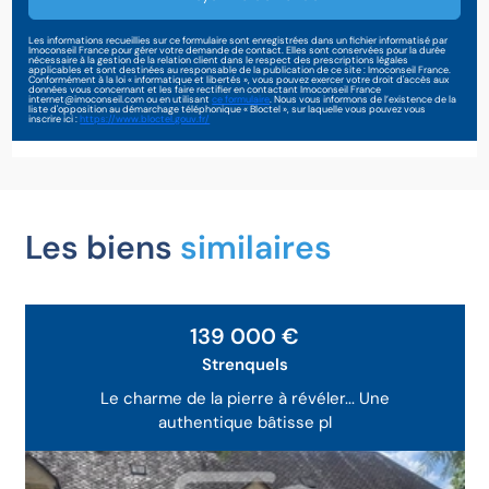
Les informations recueillies sur ce formulaire sont enregistrées dans un fichier informatisé par
Imoconseil France pour gérer votre demande de contact. Elles sont conservées pour la durée
nécessaire à la gestion de la relation client dans le respect des prescriptions légales
applicables et sont destinées au responsable de la publication de ce site : Imoconseil France.
Conformément à la loi « informatique et libertés », vous pouvez exercer votre droit d'accès aux
données vous concernant et les faire rectifier en contactant Imoconseil France
internet@imoconseil.com ou en utilisant
ce formulaire
. Nous vous informons de l’existence de la
liste d'opposition au démarchage téléphonique « Bloctel », sur laquelle vous pouvez vous
inscrire ici :
https://www.bloctel.gouv.fr/
Les biens
similaires
139 000 €
Strenquels
Le charme de la pierre à révéler... Une
authentique bâtisse pl