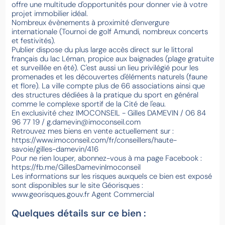
offre une multitude d'opportunités pour donner vie à votre
projet immobilier idéal.
Nombreux évènements à proximité d'envergure
internationale (Tournoi de golf Amundi, nombreux concerts
et festivités).
Publier dispose du plus large accès direct sur le littoral
français du lac Léman, propice aux baignades (plage gratuite
et surveillée en été). C'est aussi un lieu privilégié pour les
promenades et les découvertes d'éléments naturels (faune
et flore). La ville compte plus de 66 associations ainsi que
des structures dédiées à la pratique du sport en général
comme le complexe sportif de la Cité de l'eau.
En exclusivité chez IMOCONSEIL - Gilles DAMEVIN / 06 84
96 77 19 / g.damevin@imoconseil.com
Retrouvez mes biens en vente actuellement sur :
https://www.imoconseil.com/fr/conseillers/haute-
savoie/gilles-damevin/416
Pour ne rien louper, abonnez-vous à ma page Facebook :
https://fb.me/GillesDamevinImoconseil
Les informations sur les risques auxquels ce bien est exposé
sont disponibles sur le site Géorisques :
www.georisques.gouv.fr Agent Commercial
Quelques détails sur ce bien :