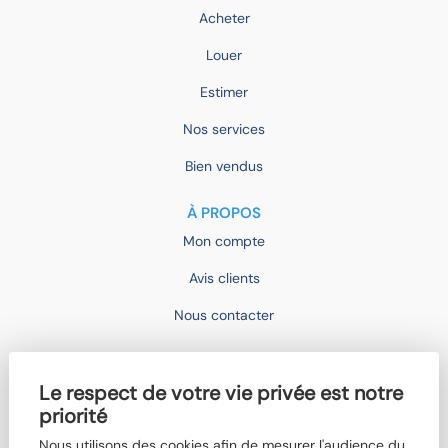
Acheter
Louer
Estimer
Nos services
Bien vendus
À PROPOS
Mon compte
Avis clients
Nous contacter
IMOCONSEIL
Le respect de votre vie privée est notre
Devenir mandataire
priorité
Trouver un agent
Nous utilisons des cookies afin de mesurer l'audience du