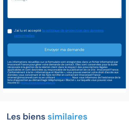
J'ai lu et accepté
la politique de protection des données
personnelles
Envoyer ma demande
Les informations recueillies sur ce formulaire sont enregistrées dans un fichier informatisé par
Imoconseil France pour gérer votre demande de contact. Elles sont conservées pour la durée
nécessaire à la gestion de la relation client dans le respect des prescriptions légales
applicables et sont destinées au responsable de la publication de ce site : Imoconseil France.
Conformément à la loi « informatique et libertés », vous pouvez exercer votre droit d'accès aux
données vous concernant et les faire rectifier en contactant Imoconseil France
internet@imoconseil.com ou en utilisant
ce formulaire
. Nous vous informons de l’existence de la
liste d'opposition au démarchage téléphonique « Bloctel », sur laquelle vous pouvez vous
inscrire ici :
https://www.bloctel.gouv.fr/
Les biens
similaires