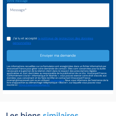
Votre message
J'ai lu et accepté
la politique de protection des données
personnelles
Envoyer ma demande
Les informations recueillies sur ce formulaire sont enregistrées dans un fichier informatisé par
Imoconseil France pour gérer votre demande de contact. Elles sont conservées pour la durée
nécessaire à la gestion de la relation client dans le respect des prescriptions légales
applicables et sont destinées au responsable de la publication de ce site : Imoconseil France.
Conformément à la loi « informatique et libertés », vous pouvez exercer votre droit d'accès aux
données vous concernant et les faire rectifier en contactant Imoconseil France
internet@imoconseil.com ou en utilisant
ce formulaire
. Nous vous informons de l’existence de la
liste d'opposition au démarchage téléphonique « Bloctel », sur laquelle vous pouvez vous
inscrire ici :
https://www.bloctel.gouv.fr/
Les biens
similaires