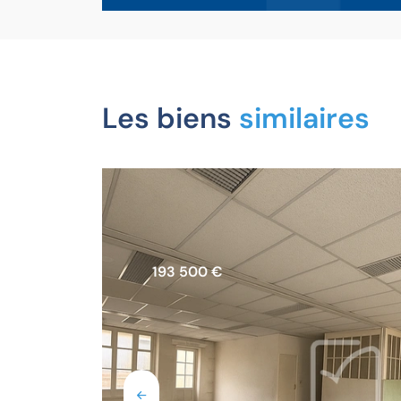
Les biens
similaires
anéda
193 500 €