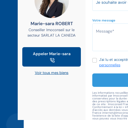
Votre message
Marie-sara ROBERT
Conseiller Imoconseil sur le
secteur SARLAT LA CANEDA
Appeler Marie-sara
J'ai lu et accept
personnelles
Voir tous mes biens
Les informations recueillie
informatisé par Imoconsei
conservées pour la durée n
des prescriptions légales 
de ce site : Imoconseil Fra
Conformément à la loi « in
d'accès aux données vous c
France internet@imoconsei
l’existence de la liste d'o
vous pouvez vous inscrire i