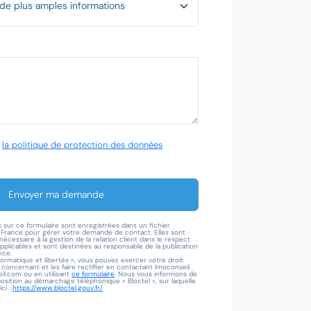
é
la politique de protection des données
Envoyer ma demande
s sur ce formulaire sont enregistrées dans un fichier
l France pour gérer votre demande de contact. Elles sont
écessaire à la gestion de la relation client dans le respect
applicables et sont destinées au responsable de la publication
nce.
formatique et libertés », vous pouvez exercer votre droit
oncernant et les faire rectifier en contactant Imoconseil
l.com ou en utilisant
ce formulaire
. Nous vous informons de
pposition au démarchage téléphonique « Bloctel », sur laquelle
ci :
https://www.bloctel.gouv.fr/