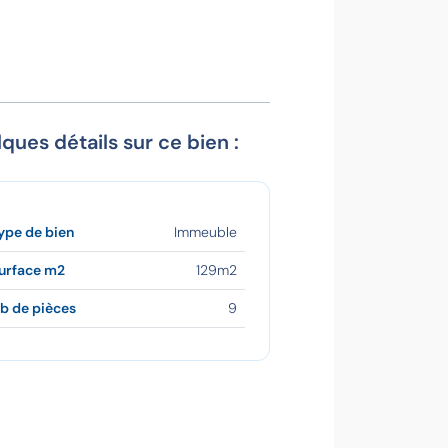
ques détails sur ce bien :
ype de bien
Immeuble
urface m2
129m2
b de pièces
9