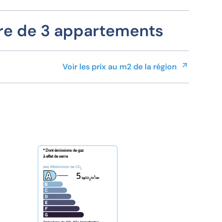
re de 3 appartements
Voir les prix au m2 de la région
* Dont émissions de gaz
à effet de serre
peu d'émissions de CO
2
5
²
kgCO
/m
/an
2