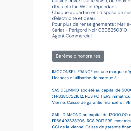
cuisine ouvert sur le salon, de deux 
d'eau et d'un WC indépendant.
Chaque appartement dispose de se
d'électricité et d'eau.
Pour plus de renseignements : Mari
Sarlat - Périgord Noir 0608250810
Agent Commercial
Barème d'honoraires
IMOCONSEIL FRANCE est une marque dé
Licences d’utilisation de marque à :
SAS DELIMMO, société au capital de 500
: FR33807521612. RCS POITIERS immatriculé
Vienne. Caisse de garantie financière : VE
SARL DIAMOND au capital de 12000,00 e
FR65493838205. RCS POITIERS immatriculé
CCI de la Vienne. Caisse de garantie finan