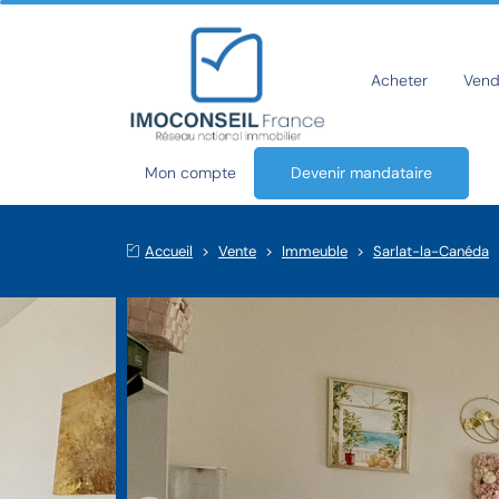
Acheter
Vend
Mon compte
Devenir mandataire
Accueil
Vente
Immeuble
Sarlat-la-Canéda