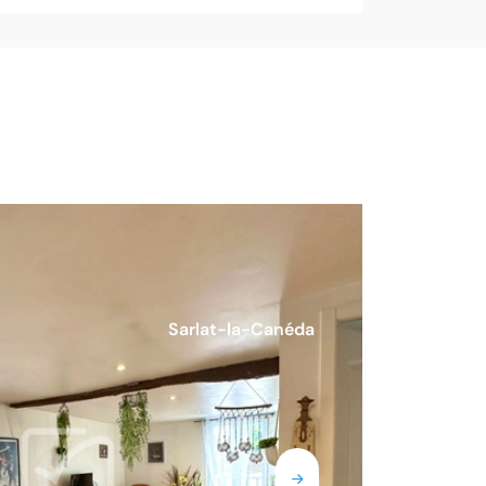
Sarlat-la-Canéda