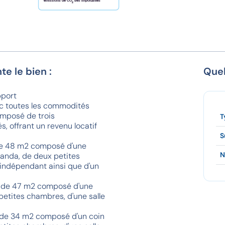
émissions de CO
très importantes
2
te le bien :
Quel
pport
ec toutes les commodités
omposé de trois
T
, offrant un revenu locatif
S
de 48 m2 composé d'une
N
éranda, de deux petites
 indépendant ainsi que d'un
 de 47 m2 composé d'une
 petites chambres, d'une salle
 de 34 m2 composé d'un coin