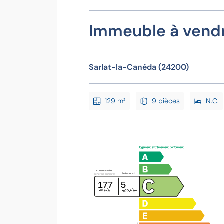
Immeuble à vend
Sarlat-la-Canéda (24200)
129 m²
9 pièces
N.C.
logement extrêmement performant
consommation
émissions*
(énergie primaire)
177
5
²
²
kWh/m
/an
kgCO
/m
/an
2