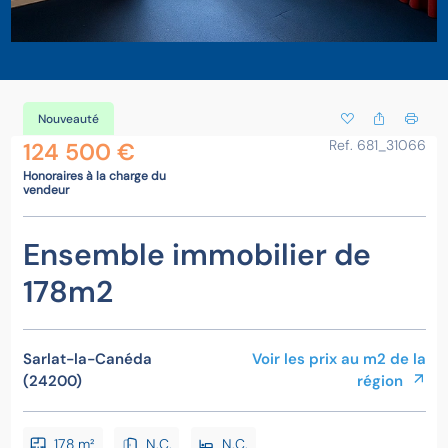
Nouveauté
Ref. 681_31066
124 500 €
Honoraires à la charge du
vendeur
Ensemble immobilier de
178m2
Sarlat-la-Canéda
Voir les prix au m2 de la
(24200)
région
178 m²
N.C.
N.C.