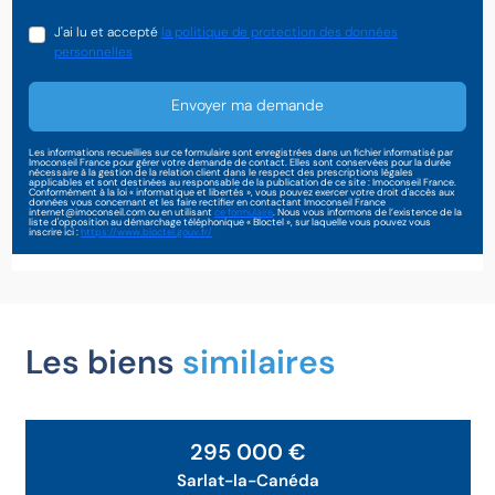
J'ai lu et accepté
la politique de protection des données
personnelles
Envoyer ma demande
Les informations recueillies sur ce formulaire sont enregistrées dans un fichier informatisé par
Imoconseil France pour gérer votre demande de contact. Elles sont conservées pour la durée
nécessaire à la gestion de la relation client dans le respect des prescriptions légales
applicables et sont destinées au responsable de la publication de ce site : Imoconseil France.
Conformément à la loi « informatique et libertés », vous pouvez exercer votre droit d'accès aux
données vous concernant et les faire rectifier en contactant Imoconseil France
internet@imoconseil.com ou en utilisant
ce formulaire
. Nous vous informons de l’existence de la
liste d'opposition au démarchage téléphonique « Bloctel », sur laquelle vous pouvez vous
inscrire ici :
https://www.bloctel.gouv.fr/
Les biens
similaires
295 000 €
Sarlat-la-Canéda