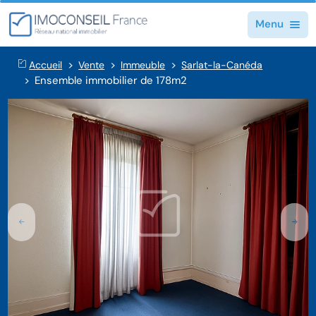
Menu
Accueil
Vente
Immeuble
Sarlat-la-Canéda
Ensemble immobilier de 178m2