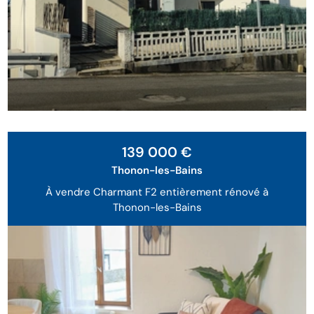
Exclusivité
139 000 €
Thonon-les-Bains
À vendre Charmant F2 entièrement rénové à
Thonon-les-Bains