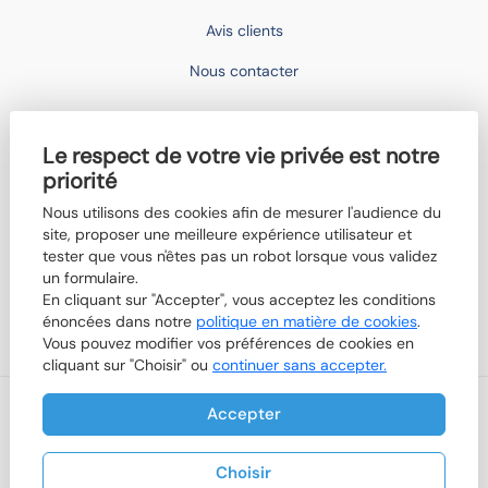
Avis clients
Nous contacter
IMOCONSEIL
Le respect de votre vie privée est notre
Devenir mandataire
priorité
Trouver un agent
Nous utilisons des cookies afin de mesurer l'audience du
Qui sommes-nous ?
site, proposer une meilleure expérience utilisateur et
tester que vous n'êtes pas un robot lorsque vous validez
Nos actualités
un formulaire.
En cliquant sur "Accepter", vous acceptez les conditions
Boutik'IMO
énoncées dans notre
politique en matière de cookies
.
Vous pouvez modifier vos préférences de cookies en
cliquant sur "Choisir" ou
continuer sans accepter.
Accepter
Nos honoraires
Mentions légales
Politique de cookies
Plan du site
-
© 2026 IMOCONSEIL
Designed & powered by
Billie.immo
Choisir