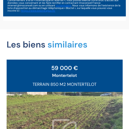
Conformément à la loi « informatique et libertés », vous pouvez exercer votre droit d'accès aux
données vous concernant et les faire rectifier en contactant Imoconseil France
internet@imoconseil.com ou en utilisant
ce formulaire
. Nous vous informons de l’existence de la
liste d'opposition au démarchage téléphonique « Bloctel », sur laquelle vous pouvez vous
inscrire ici :
https://www.bloctel.gouv.fr/
Les biens
similaires
Exclusivité
59 000 €
Montertelot
TERRAIN 850 M2 MONTERTELOT