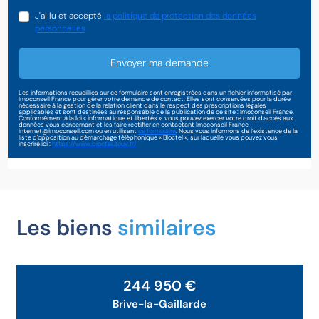
J'ai lu et accepté
la politique de protection des données
personnelles
Envoyer ma demande
Les informations recueillies sur ce formulaire sont enregistrées dans un fichier informatisé par
Imoconseil France pour gérer votre demande de contact. Elles sont conservées pour la durée
nécessaire à la gestion de la relation client dans le respect des prescriptions légales
applicables et sont destinées au responsable de la publication de ce site : Imoconseil France.
Conformément à la loi « informatique et libertés », vous pouvez exercer votre droit d'accès aux
données vous concernant et les faire rectifier en contactant Imoconseil France
internet@imoconseil.com ou en utilisant
ce formulaire
. Nous vous informons de l’existence de la
liste d'opposition au démarchage téléphonique « Bloctel », sur laquelle vous pouvez vous
inscrire ici :
https://www.bloctel.gouv.fr/
Les biens
similaires
244 950 €
Brive-la-Gaillarde