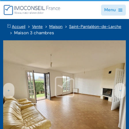
Menu
Accueil
Vente
Maison
Saint-Pantaléon-de-Larche
Maison 3 chambres