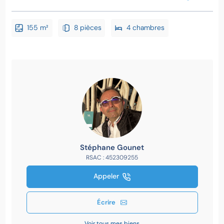
155 m²
8 pièces
4 chambres
Stéphane Gounet
RSAC : 452309255
Appeler
Écrire
Voir tous mes biens