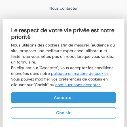
Nous contacter
IMOCONSEIL
Le respect de votre vie privée est notre
Devenir mandataire
priorité
Trouver un agent
Nous utilisons des cookies afin de mesurer l'audience du
Qui sommes-nous ?
site, proposer une meilleure expérience utilisateur et
tester que vous n'êtes pas un robot lorsque vous validez
Nos actualités
un formulaire.
En cliquant sur "Accepter", vous acceptez les conditions
Boutik'IMO
énoncées dans notre
politique en matière de cookies
.
Vous pouvez modifier vos préférences de cookies en
cliquant sur "Choisir" ou
continuer sans accepter.
Accepter
Nos honoraires
Mentions légales
Politique de cookies
Plan du site
-
© 2026 IMOCONSEIL
Designed & powered by
Billie.immo
Choisir