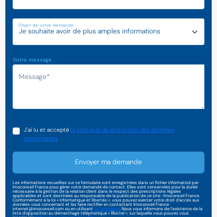
Objet de votre demande
Votre message
J'ai lu et accepté
la politique de protection des données
personnelles
Envoyer ma demande
Les informations recueillies sur ce formulaire sont enregistrées dans un fichier informatisé par
Imoconseil France pour gérer votre demande de contact. Elles sont conservées pour la durée
nécessaire à la gestion de la relation client dans le respect des prescriptions légales
applicables et sont destinées au responsable de la publication de ce site : Imoconseil France.
Conformément à la loi « informatique et libertés », vous pouvez exercer votre droit d'accès aux
données vous concernant et les faire rectifier en contactant Imoconseil France
internet@imoconseil.com ou en utilisant
ce formulaire
. Nous vous informons de l’existence de la
liste d'opposition au démarchage téléphonique « Bloctel », sur laquelle vous pouvez vous