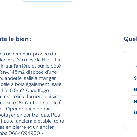
te le bien :
Quel
ans un hameau, proche du
eniers, 30 mns de Niort. La
 sur l'arrière et sur le côté
T
d'env. 145m2 dispose d'une
buanderie, salle à manger
S
oêle à bois également, salle
N
 11 à 15,5m2. Chauffage
est relié à l'arrière cuisine
N
r/cuisine 18m2 et une pièce (
 et dépendances depuis
N
 potager en contre-bas. Plus
aute, ancienne étable, toits
es en pierre et un ancien
ssombs 0684694900 -