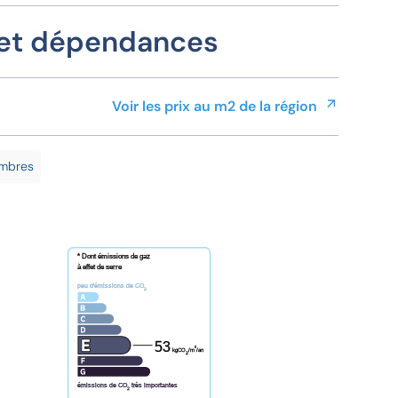
 et dépendances
Voir les prix au m2 de la région
mbres
* Dont émissions de gaz
à effet de serre
peu d'émissions de CO
2
53
²
kgCO
/m
/an
2
émissions de CO
très importantes
2