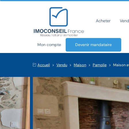
Acheter
Vend
Mon compte
Devenir mandataire
Accueil
Vendu
Maison
Pamplie
Maison a