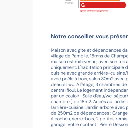
passoire
énergétique
logement extrêmement peu performant
Notre conseiller vous présen
Maison avec gîte et dépendances d
village de Pamplie, 15mns de Champd
maison est mitoyenne, avec son terrain
uniquement. L'habitation principale 
cuisine avec grande arrière-cuisine/
avec poêle à bois, salon 30m2 avec p
d'eau et wc. À l'étage, 3 chambres de
central fioul. Le logement indépendant 
par un couloir : Salle d'eau/wc, séjou
chambre ) de 18m2. Accès au jardin
l'arrière-cuisine. Jardin arboré avec
de 250m2 de dépendances : Grange h
à cochon, serre-bois, 2 petites remis
garage. Votre contact : Pierre De