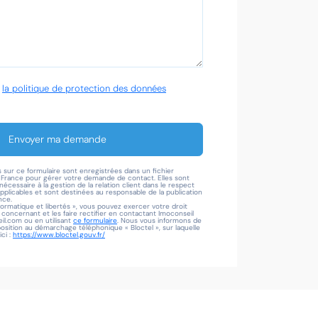
é
la politique de protection des données
Envoyer ma demande
s sur ce formulaire sont enregistrées dans un fichier
l France pour gérer votre demande de contact. Elles sont
écessaire à la gestion de la relation client dans le respect
applicables et sont destinées au responsable de la publication
nce.
formatique et libertés », vous pouvez exercer votre droit
oncernant et les faire rectifier en contactant Imoconseil
l.com ou en utilisant
ce formulaire
. Nous vous informons de
pposition au démarchage téléphonique « Bloctel », sur laquelle
ci :
https://www.bloctel.gouv.fr/