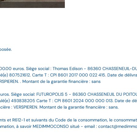
posée.
00.00 euros. Siège social : Thomas Edison - 86360 CHASSENEUIL-D
(e) 807521612. Carte T : CPI 8601 2017 000 022 415. Date de délivran
RSPIEREN. . Montant de la garantie financière : sans
uros. Siège social: FUTUROPOLIS 5 - 86360 CHASSENEUIL DU POITOU
(e) 493838205 Carte T : CPI 8601 2024 000 000 013. Date de délivr
cière : VERSPIEREN. Montant de la garantie financière : sans.
nts et R612-1 et suivants du Code de la consommation, le consommateur
ommation, à savoir MEDIMMOCONSO situé - email : contact@medimmoco