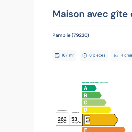
Maison avec gîte
Pamplie (79220)
187 m²
8 pièces
4 cha
logement extrêmement performant
consommation
émissions*
(énergie primaire)
262
53
²
²
kWh/m
/an
kgCO
/m
/an
2