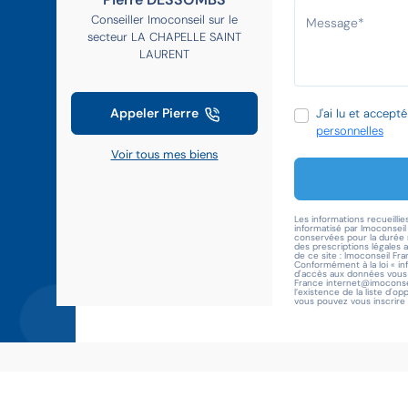
Conseiller Imoconseil sur le
secteur LA CHAPELLE SAINT
LAURENT
Appeler Pierre
J'ai lu et accept
personnelles
Voir tous mes biens
Les informations recueillie
informatisé par Imoconsei
conservées pour la durée n
des prescriptions légales 
de ce site : Imoconseil Fra
Conformément à la loi « in
d'accès aux données vous c
France internet@imoconsei
l’existence de la liste d'o
vous pouvez vous inscrire i