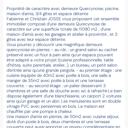
Propriété de caractère avec demeure Quercynoise, piscine,
maison d'amis, 3/4 gîtes et espace détente
Fabienne et Christian JOSSE vous proposent cet ensemble
immobilier composé d'une demeure Qurecynoise de
caractère sur une superficie totale de 11090 m2 , d'une
maison d'amis avec les garages et atelier à proximité , et 3
gîtes avec leur espace détente.
Vous pourrez y découvrir une magnifique demeure
quercynoise en pierres :- au rdc : un grand salon au cachet
préservé avec un four à pain ainsi qu'un espace pouvant
être adapté a votre projet (cuisine professionnelle, table
d'hôtes, suite parentale, atelier...), un bureau, un petit salon
d'entrée ainsi qu'une grande pergola. - au premier étage : une
cuisine équipée de 40m2 avec poêle à bois, une salle a
manger de 35m2 avec poêle à bois et une terrasse
couverte. - au second étage : un palier desservant 3
chambres et une salle de douche avec wc à rafraichir.Le bien
dispose également d'une blanchisserie, un carport 2 voitures
ainsi qu'un garage et un abri. Les menuiseries sont en double
vitrage PVC avec persiennes en bois. La maison est
chauffée par une pompe à chaleur.
Une maison d'amis en pierres, de 50m2 avec cuisine séjour,
doté d'un poele à bois, deux chambres et une terrasse
couverte peut aussi apporter un revenu complémentaire en