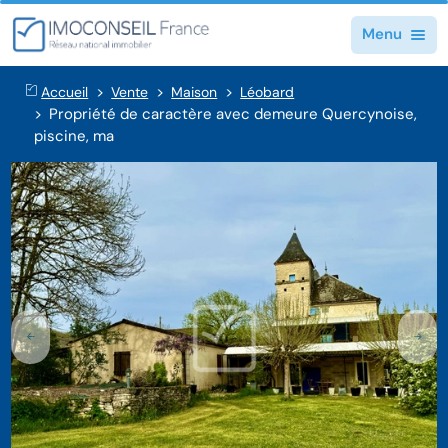
Menu
Accueil
Vente
Maison
Léobard
Propriété de caractère avec demeure Quercynoise,
piscine, ma