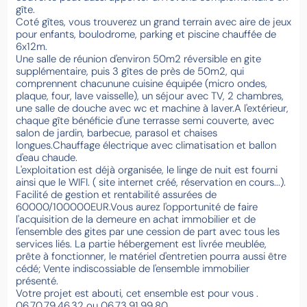
gîte.
Coté gîtes, vous trouverez un grand terrain avec aire de jeux
pour enfants, boulodrome, parking et piscine chauffée de
6x12m.
Une salle de réunion d'environ 50m2 réversible en gite
supplémentaire, puis 3 gîtes de près de 50m2, qui
comprennent chacunune cuisine équipée (micro ondes,
plaque, four, lave vaisselle), un séjour avec TV, 2 chambres,
une salle de douche avec wc et machine à laver.A l'extérieur,
chaque gîte bénéficie d'une terrasse semi couverte, avec
salon de jardin, barbecue, parasol et chaises
longues.Chauffage électrique avec climatisation et ballon
d'eau chaude.
L'exploitation est déjà organisée, le linge de nuit est fourni
ainsi que le WIFI. ( site internet créé, réservation en cours...).
Facilité de gestion et rentabilité assurées de
60000/100000EUR.Vous aurez l'opportunité de faire
l'acquisition de la demeure en achat immobilier et de
l'ensemble des gites par une cession de part avec tous les
services liés. La partie hébergement est livrée meublée,
prête à fonctionner, le matériel d'entretien pourra aussi être
cédé; Vente indiscossiable de l'ensemble immobilier
présenté.
Votre projet est abouti, cet ensemble est pour vous .
06.70.79.46.32 ou 06.73.91.99.80