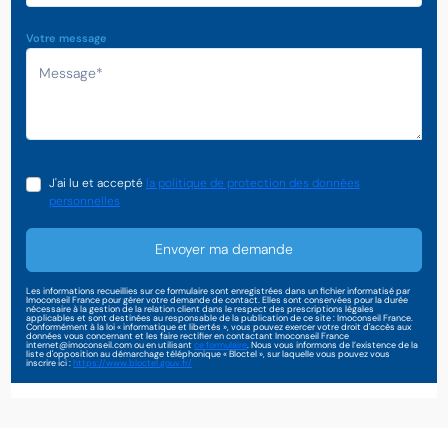
Votre message
J'ai lu et accepté
la politique de protection des données
personnelles
Envoyer ma demande
Les informations recueillies sur ce formulaire sont enregistrées dans un fichier informatisé par
Imoconseil France pour gérer votre demande de contact. Elles sont conservées pour la durée
nécessaire à la gestion de la relation client dans le respect des prescriptions légales
applicables et sont destinées au responsable de la publication de ce site : Imoconseil France.
Conformément à la loi « informatique et libertés », vous pouvez exercer votre droit d'accès aux
données vous concernant et les faire rectifier en contactant Imoconseil France
internet@imoconseil.com ou en utilisant
ce formulaire
. Nous vous informons de l’existence de la
liste d'opposition au démarchage téléphonique « Bloctel », sur laquelle vous pouvez vous
inscrire ici :
https://www.bloctel.gouv.fr/