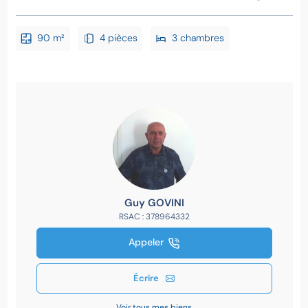
90 m²
4 pièces
3 chambres
Guy GOVINI
RSAC : 378964332
Appeler
Écrire
Voir tous mes biens