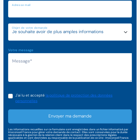
Adresse mail
Objet de votre demande
Votre message
J'ai lu et accepté
la politique de protection des données
personnelles
Envoyer ma demande
Les informations recueillies sur ce formulaire sont enregistrées dans un fichier informatisé par
Imoconseil France pour gérer votre demande de contact. Elles sont conservées pour la durée
nécessaire à la gestion de la relation client dans le respect des prescriptions légales
applicables et sont destinées au responsable de la publication de ce site : Imoconseil France.