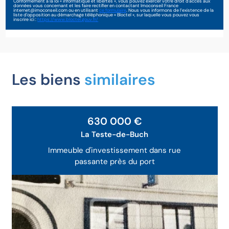
Conformément à la loi « informatique et libertés », vous pouvez exercer votre droit d'accès aux
données vous concernant et les faire rectifier en contactant Imoconseil France
internet@imoconseil.com ou en utilisant
ce formulaire
. Nous vous informons de l’existence de la
liste d'opposition au démarchage téléphonique « Bloctel », sur laquelle vous pouvez vous
inscrire ici :
https://www.bloctel.gouv.fr/
Les biens
similaires
630 000 €
La Teste-de-Buch
Immeuble d'investissement dans rue
passante près du port