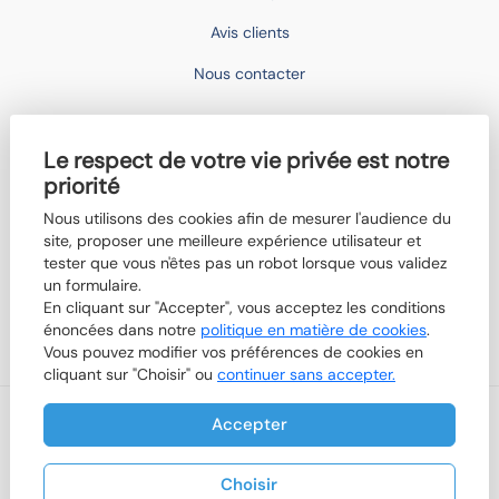
Avis clients
Nous contacter
IMOCONSEIL
Le respect de votre vie privée est notre
Devenir mandataire
priorité
Trouver un agent
Nous utilisons des cookies afin de mesurer l'audience du
Qui sommes-nous ?
site, proposer une meilleure expérience utilisateur et
tester que vous n'êtes pas un robot lorsque vous validez
Nos actualités
un formulaire.
En cliquant sur "Accepter", vous acceptez les conditions
Boutik'IMO
énoncées dans notre
politique en matière de cookies
.
Vous pouvez modifier vos préférences de cookies en
cliquant sur "Choisir" ou
continuer sans accepter.
Accepter
Nos honoraires
Mentions légales
Politique de cookies
Plan du site
-
© 2026 IMOCONSEIL
Designed & powered by
Billie.immo
Choisir