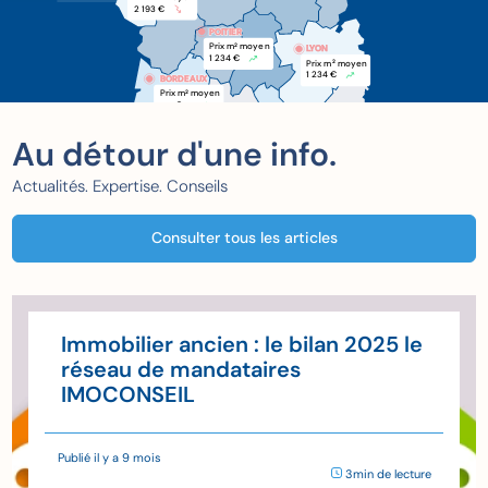
2 193 €
POITIER
POITIER
Prix m
 moyen
2
LYON
1 234 €
Prix m
 moyen
2
1 234 €
BORDEAUX
BORDEAUX
Prix m
 moyen
2
xxx €
Au détour d'une info.
Actualités. Expertise. Conseils
Consulter tous les articles
Immobilier ancien : le bilan 2025 le
réseau de mandataires
IMOCONSEIL
Publié il y a 9 mois
3min de lecture