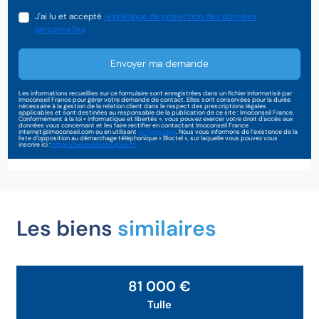
J'ai lu et accepté
la politique de protection des données
personnelles
Envoyer ma demande
Les informations recueillies sur ce formulaire sont enregistrées dans un fichier informatisé par
Imoconseil France pour gérer votre demande de contact. Elles sont conservées pour la durée
nécessaire à la gestion de la relation client dans le respect des prescriptions légales
applicables et sont destinées au responsable de la publication de ce site : Imoconseil France.
Conformément à la loi « informatique et libertés », vous pouvez exercer votre droit d'accès aux
données vous concernant et les faire rectifier en contactant Imoconseil France
internet@imoconseil.com ou en utilisant
ce formulaire
. Nous vous informons de l’existence de la
liste d'opposition au démarchage téléphonique « Bloctel », sur laquelle vous pouvez vous
inscrire ici :
https://www.bloctel.gouv.fr/
Les biens
similaires
81 000 €
Tulle