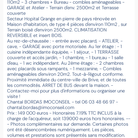
110m2 - 3 chambres + Bureau - combles aménageables -
GARAGE et Atelier - Terrain d'env. 2500m2 et Terrasse
couverte
Secteur Hopital Grange en pierre de pays rénovée en
Maison d'habitation, de type 4 pièces d'environ 110m2 , sur
Terrain boisé d'environ 2500m2. CLIMATISATION
REVERSIBLE et insert BOIS.
Au rez-de-chaussée : - entrée avec placard, - ATELIER, -
cave, - GARAGE avec porte motorisée. Au 1er étage : - 1
cuisine indépendante équipée, - 1 séjour, - 1 TERRASSE
couverte et accès jardin, - 1 chambre, - 1 bure,au - 1 salle
d'eau, - 1 wc indépendant. Au 2ème étage : - 2 chambres
avec placards sous rampants, - 1 mezzanine, - Combles
aménageables d'environ 20m2. Tout-à-l'égout conforme.
Proximité immédiate du centre-ville de Brive, et de toutes
les commodités. ARRET DE BUS devant la maison. -
Contactez-moi pour plus d'informations ou organiser une
visite !
Chantal BORDAS IMOCONSEIL - tel 06 03 48 66 97 -
chantal.bordas@imoconseil.com
Prix : 149 000 euros - Honoraires 7.19% TTC INCLUS à la
charge de l'acquéreur, soit 139000 euros hors honoraires. --
- Photos complémentaires sur demande. Certaines photos
ont été désencombrées numériquement. Les pièces,
volumes et prestations sont présentés sans modification.