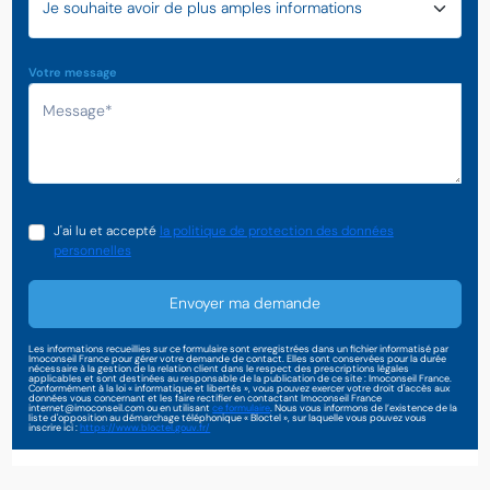
Votre message
J'ai lu et accepté
la politique de protection des données
personnelles
Envoyer ma demande
Les informations recueillies sur ce formulaire sont enregistrées dans un fichier informatisé par
Imoconseil France pour gérer votre demande de contact. Elles sont conservées pour la durée
nécessaire à la gestion de la relation client dans le respect des prescriptions légales
applicables et sont destinées au responsable de la publication de ce site : Imoconseil France.
Conformément à la loi « informatique et libertés », vous pouvez exercer votre droit d'accès aux
données vous concernant et les faire rectifier en contactant Imoconseil France
internet@imoconseil.com ou en utilisant
ce formulaire
. Nous vous informons de l’existence de la
liste d'opposition au démarchage téléphonique « Bloctel », sur laquelle vous pouvez vous
inscrire ici :
https://www.bloctel.gouv.fr/