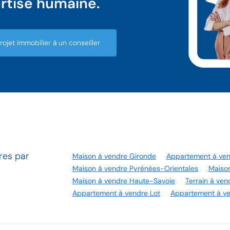
rtise humaine.
ojet immobilier à un conseiller
res par
Maison à vendre Gironde
Appartement à ve
Maison à vendre Pyrénées-Orientales
Maiso
Maison à vendre Haute-Savoie
Terrain à ve
Appartement à vendre Lot
Appartement à v