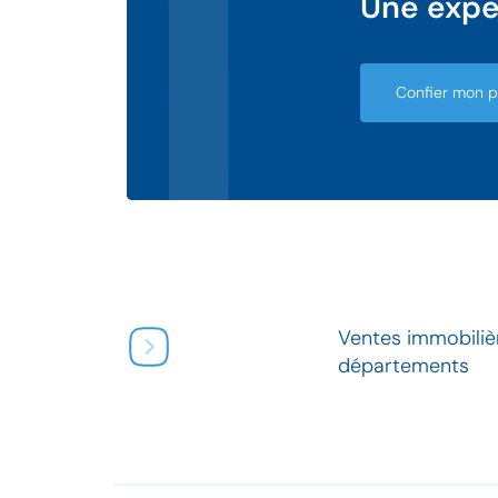
Une expe
Confier mon pr
Ventes immobiliè
départements