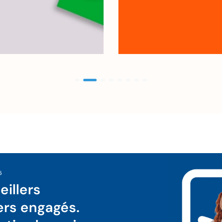
5
illers
ers engagés.