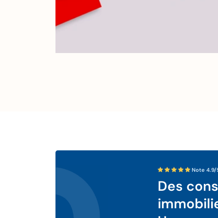
Note 4.9/
Des conse
immobili