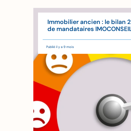
u'à
Immobilier ancien : le bilan 
'il
de mandataires IMOCONSEI
Publié il y a 9 mois
de lecture