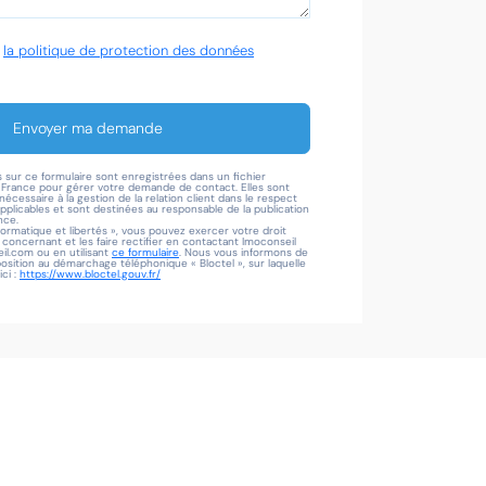
é
la politique de protection des données
Envoyer ma demande
s sur ce formulaire sont enregistrées dans un fichier
l France pour gérer votre demande de contact. Elles sont
écessaire à la gestion de la relation client dans le respect
applicables et sont destinées au responsable de la publication
nce.
formatique et libertés », vous pouvez exercer votre droit
oncernant et les faire rectifier en contactant Imoconseil
l.com ou en utilisant
ce formulaire
. Nous vous informons de
pposition au démarchage téléphonique « Bloctel », sur laquelle
ci :
https://www.bloctel.gouv.fr/