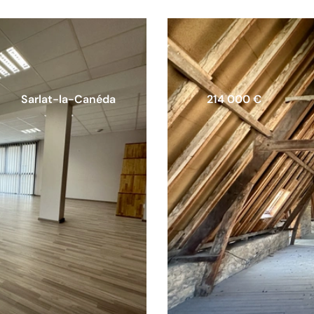
Sarlat-la-Canéda
214 000 €