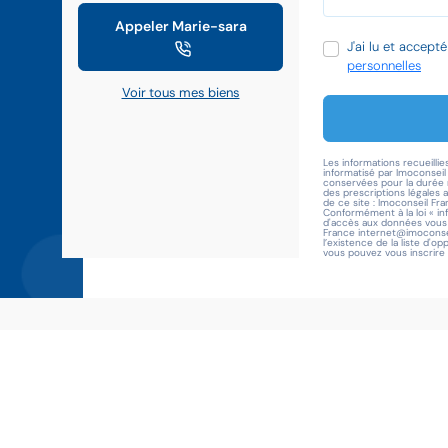
Appeler Marie-sara
J'ai lu et accept
personnelles
Voir tous mes biens
Les informations recueillie
informatisé par Imoconsei
conservées pour la durée n
des prescriptions légales 
de ce site : Imoconseil Fra
Conformément à la loi « in
d'accès aux données vous c
France internet@imoconsei
l’existence de la liste d'o
vous pouvez vous inscrire i