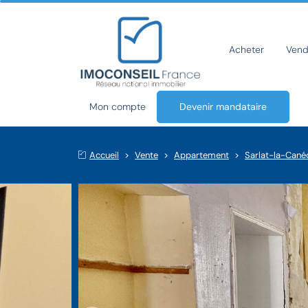
Acheter
Vend
Mon compte
Devenir mandataire
Accueil
Vente
Appartement
Sarlat-la-Cané