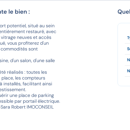
te le bien :
Quel
t potentiel, situé au sein
entièrement restauré, avec
 vitrage neuves et accès
T
ué, vous profiterez d'un
s commodités sont
S
N
e, d'un salon, d'une salle
N
é réalisés : toutes les
n place, les compteurs
installés, facilitant ainsi
estissement.
uérir une place de parking
ssible par portail électrique.
e-Sara Robert IMOCONSEIL