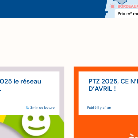
BORDEAU
BORDEAU
Prix m
 m
2
xxx €
2025 le réseau
PTZ 2025, CE N
L
D’AVRIL !
3min de lecture
Publié il y a 1 an