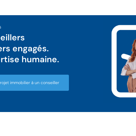
5
illers
ers engagés.
rtise humaine.
ojet immobilier à un conseiller