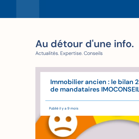
Au détour d'une info.
Actualités. Expertise. Conseils
u'à
Immobilier ancien : le bilan 
'il
de mandataires IMOCONSEI
Publié il y a 9 mois
de lecture