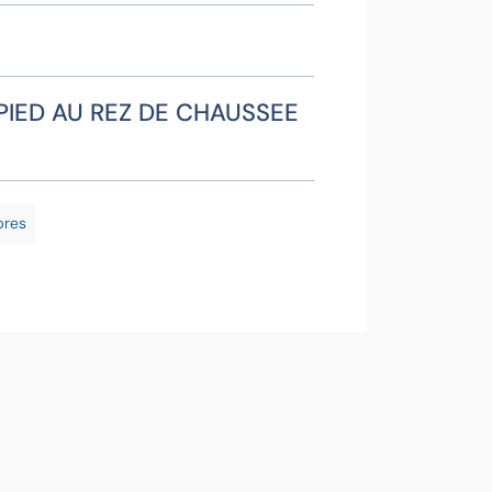
PIED AU REZ DE CHAUSSEE
Franço
Contact
Z
bres
Voir la f