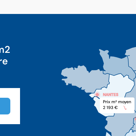
 m2
re
NANTES
Prix m
 moyen
2
2 193 €