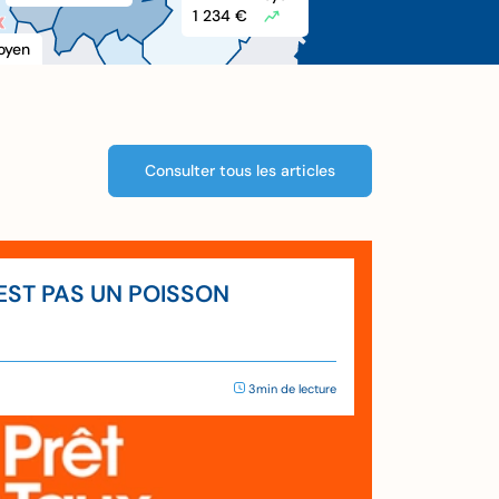
1 234 €
X
X
oyen
Consulter tous les articles
’EST PAS UN POISSON
3min de lecture