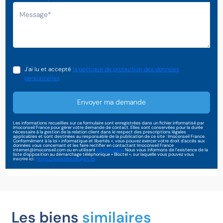
J'ai lu et accepté
la politique de protection des données
personnelles
Envoyer ma demande
Les informations recueillies sur ce formulaire sont enregistrées dans un fichier informatisé par
Imoconseil France pour gérer votre demande de contact. Elles sont conservées pour la durée
nécessaire à la gestion de la relation client dans le respect des prescriptions légales
applicables et sont destinées au responsable de la publication de ce site : Imoconseil France.
Conformément à la loi « informatique et libertés », vous pouvez exercer votre droit d'accès aux
données vous concernant et les faire rectifier en contactant Imoconseil France
internet@imoconseil.com ou en utilisant
ce formulaire
. Nous vous informons de l’existence de la
liste d'opposition au démarchage téléphonique « Bloctel », sur laquelle vous pouvez vous
inscrire ici :
https://www.bloctel.gouv.fr/
Les biens
similaires