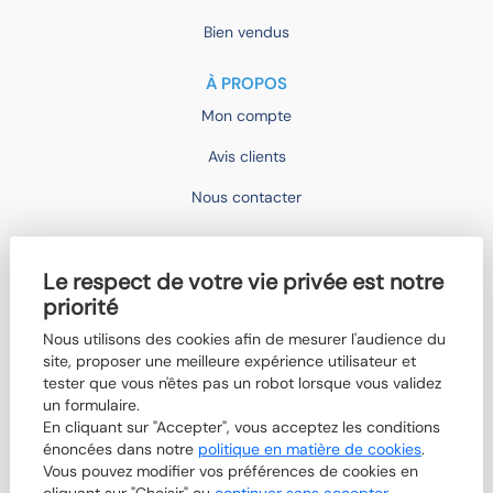
Bien vendus
À PROPOS
Mon compte
Avis clients
Nous contacter
IMOCONSEIL
Le respect de votre vie privée est notre
Devenir mandataire
priorité
Trouver un agent
Nous utilisons des cookies afin de mesurer l'audience du
site, proposer une meilleure expérience utilisateur et
Qui sommes-nous ?
tester que vous n'êtes pas un robot lorsque vous validez
Nos actualités
un formulaire.
En cliquant sur "Accepter", vous acceptez les conditions
Boutik'IMO
énoncées dans notre
politique en matière de cookies
.
Vous pouvez modifier vos préférences de cookies en