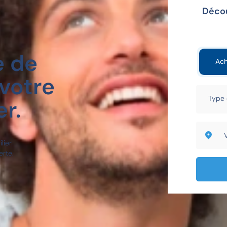
Décou
e de
Ach
votre
r.
lier
erte.