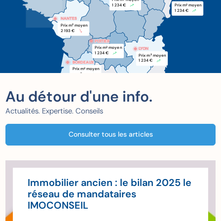
1 234 €
Prix m
 moyen
2
1 234 €
NANTES
Prix m
 moyen
2
2 193 €
POITIER
POITIER
Prix m
 moyen
2
LYON
1 234 €
Prix m
 moyen
2
1 234 €
BORDEAUX
BORDEAUX
Prix m
 moyen
2
xxx €
Au détour d'une info.
Actualités. Expertise. Conseils
Consulter tous les articles
Immobilier ancien : le bilan 2025 le
réseau de mandataires
IMOCONSEIL