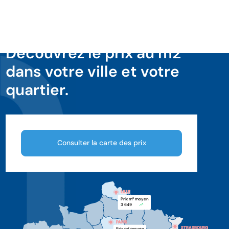
Découvrez le prix au m2
dans votre ville et votre
quartier.
Consulter la carte des prix
LILLE
LILLE
Prix m
 moyen
2
3 649 
PARIS
STRASBOURG
Prix m
 moyen
2