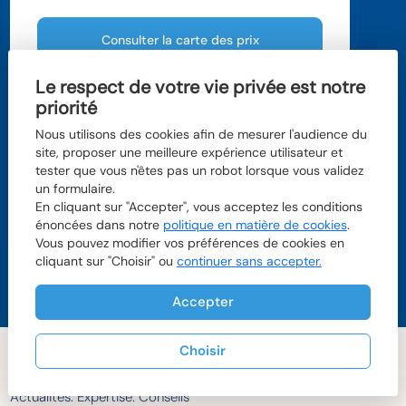
Consulter la carte des prix
Le respect de votre vie privée est notre
priorité
LILLE
LILLE
Nous utilisons des cookies afin de mesurer l'audience du
Prix m
 moyen
2
site, proposer une meilleure expérience utilisateur et
3 649 
tester que vous n'êtes pas un robot lorsque vous validez
PARIS
un formulaire.
STRASBOURG
Prix m
 moyen
2
1 234 €
Prix m
 moyen
En cliquant sur "Accepter", vous acceptez les conditions
2
1 234 €
énoncées dans notre
politique en matière de cookies
.
NANTES
Prix m
 moyen
Vous pouvez modifier vos préférences de cookies en
2
2 193 €
cliquant sur "Choisir" ou
continuer sans accepter.
POITIER
POITIER
Prix m
 moyen
2
LYON
1 234 €
Prix m
 moyen
2
Accepter
1 234 €
BORDEAUX
BORDEAUX
Prix m
 moyen
2
xxx €
Choisir
Au détour d'une info.
Actualités. Expertise. Conseils