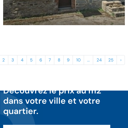
2
3
4
5
6
7
8
9
10
...
24
25
›
Découvrez le prix au m2
dans votre ville et votre
quartier.