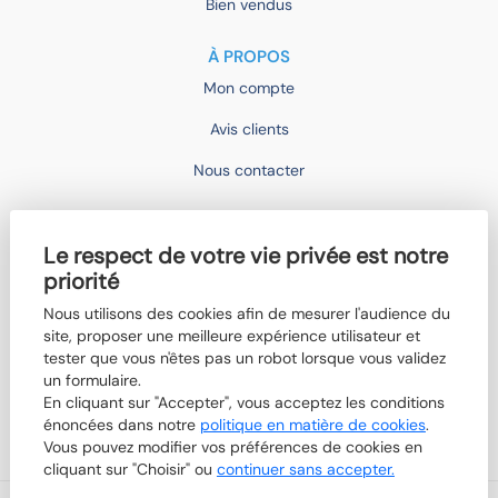
Bien vendus
À PROPOS
Mon compte
Avis clients
Nous contacter
IMOCONSEIL
Le respect de votre vie privée est notre
Devenir mandataire
priorité
Trouver un agent
Nous utilisons des cookies afin de mesurer l'audience du
site, proposer une meilleure expérience utilisateur et
Qui sommes-nous ?
tester que vous n'êtes pas un robot lorsque vous validez
Nos actualités
un formulaire.
En cliquant sur "Accepter", vous acceptez les conditions
Boutik'IMO
énoncées dans notre
politique en matière de cookies
.
Vous pouvez modifier vos préférences de cookies en
cliquant sur "Choisir" ou
continuer sans accepter.