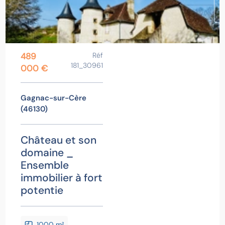
489
Réf
181_30961
000 €
Gagnac-sur-Cère
(46130)
Château et son
domaine _
Ensemble
immobilier à fort
potentie
1000 m²