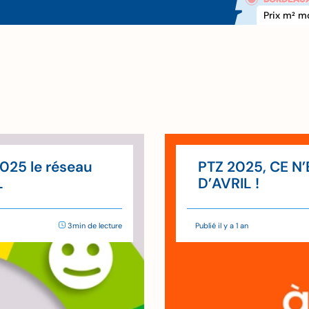
Prix m
 m
2
xxx €
2025 le réseau
PTZ 2025, CE N
L
D’AVRIL !
3min de lecture
Publié il y a 1 an