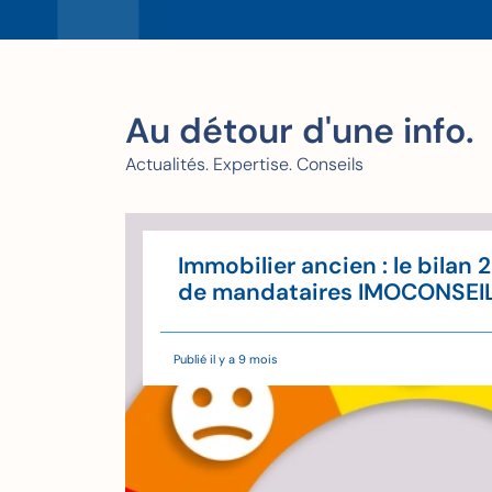
Au détour d'une info.
Actualités. Expertise. Conseils
u'à
Immobilier ancien : le bilan 
'il
de mandataires IMOCONSEI
Publié il y a 9 mois
de lecture