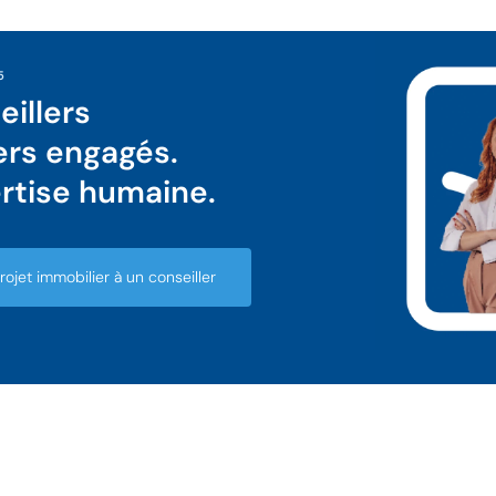
5
illers
ers engagés.
rtise humaine.
ojet immobilier à un conseiller