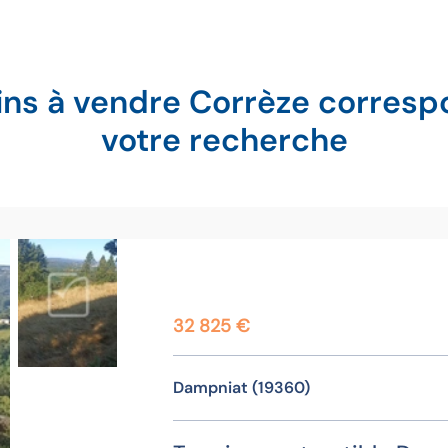
ains à vendre Corrèze corresp
votre recherche
32 825 €
Dampniat (19360)