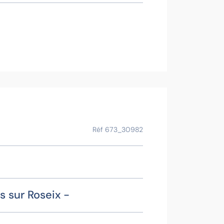
Contac
B
Voir la f
Ce bien vous
Réf 673_30982
s sur Roseix -
Xavi
Contacter