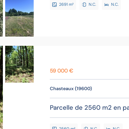
2691 m²
N.C.
N.C.
59 000 €
Chasteaux (19600)
Parcelle de 2560 m2 en pa
2560 m²
N.C.
N.C.