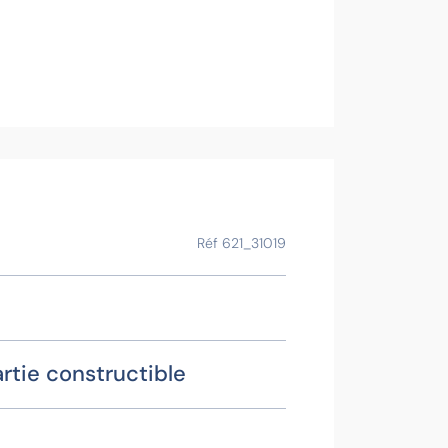
Voir la f
Ce bien vous
Réf 621_31019
rtie constructible
Isabe
Contac
G