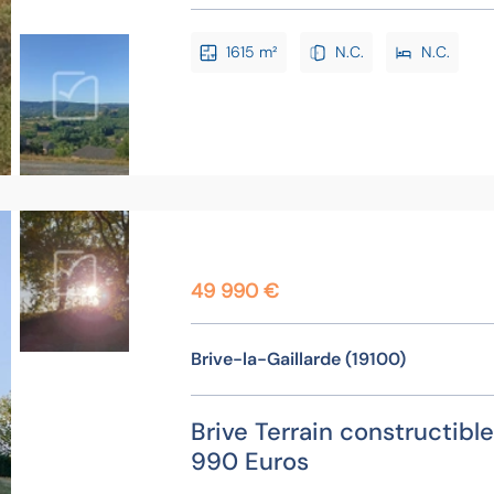
1615 m²
N.C.
N.C.
49 990 €
Brive-la-Gaillarde (19100)
Brive Terrain constructibl
990 Euros