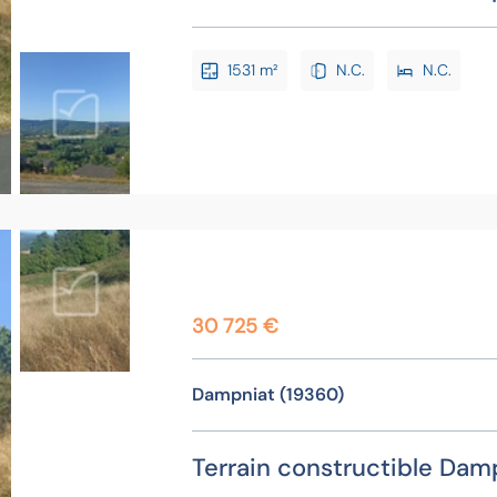
1531 m²
N.C.
N.C.
30 725 €
Dampniat (19360)
Terrain constructible Dam