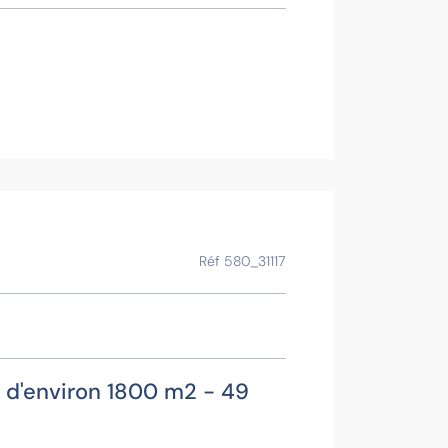
Contact
Voir la f
Ce bien vous
Réf 580_31117
e d'environ 1800 m2 - 49
Chant