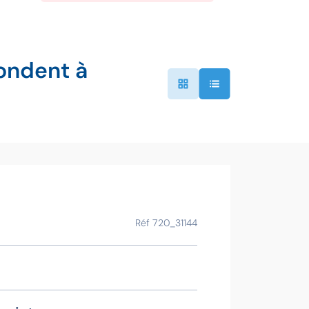
ondent à
Ce bien vous
Réf 720_31144