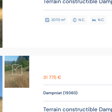
Terrain constructible Dam
2070 m²
N.C.
N.C.
31 775 €
Dampniat (19360)
Terrain constructible Dam