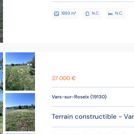
1893 m²
N.C.
N.C.
27 000 €
Vars-sur-Roseix (19130)
Terrain constructible - Var