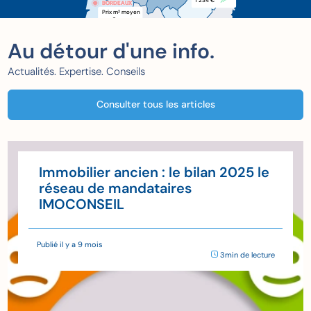
1 234 €
BORDEAUX
BORDEAUX
Prix m
 moyen
2
xxx €
Au détour d'une info.
Actualités. Expertise. Conseils
Consulter tous les articles
Immobilier ancien : le bilan 2025 le
réseau de mandataires
IMOCONSEIL
Publié il y a 9 mois
3min de lecture