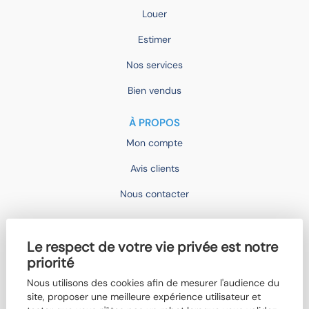
Louer
Estimer
Nos services
Bien vendus
À PROPOS
Mon compte
Avis clients
Nous contacter
IMOCONSEIL
Le respect de votre vie privée est notre
Devenir mandataire
priorité
Trouver un agent
Nous utilisons des cookies afin de mesurer l'audience du
site, proposer une meilleure expérience utilisateur et
Qui sommes-nous ?