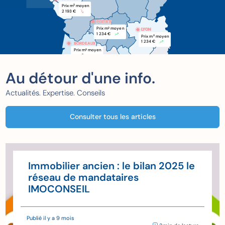
Prix m
 moyen
2
2 193 €
POITIER
POITIER
Prix m
 moyen
2
LYON
1 234 €
Prix m
 moyen
2
1 234 €
BORDEAUX
BORDEAUX
Prix m
 moyen
2
xxx €
Au détour d'une info.
Actualités. Expertise. Conseils
Consulter tous les articles
Immobilier ancien : le bilan 2025 le
réseau de mandataires
IMOCONSEIL
Publié il y a 9 mois