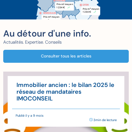
POITIER
POITIER
Prix m
 moyen
2
LYON
1 234 €
Prix m
 moyen
2
1 234 €
BORDEAUX
BORDEAUX
Prix m
 moyen
2
xxx €
Au détour d'une info.
Actualités. Expertise. Conseils
Consulter tous les articles
Immobilier ancien : le bilan 2025 le
réseau de mandataires
IMOCONSEIL
Publié il y a 9 mois
3min de lecture