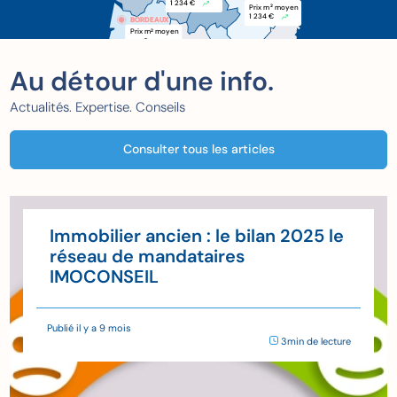
1 234 €
Prix m
 moyen
2
1 234 €
BORDEAUX
BORDEAUX
Prix m
 moyen
2
xxx €
Au détour d'une info.
Actualités. Expertise. Conseils
Consulter tous les articles
Immobilier ancien : le bilan 2025 le
réseau de mandataires
IMOCONSEIL
Publié il y a 9 mois
3min de lecture