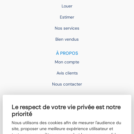
Louer
Estimer
Nos services
Bien vendus
À PROPOS
Mon compte
Avis clients
Nous contacter
IMOCONSEIL
Le respect de votre vie privée est notre
Devenir mandataire
priorité
Trouver un agent
Nous utilisons des cookies afin de mesurer l'audience du
site, proposer une meilleure expérience utilisateur et
Qui sommes-nous ?