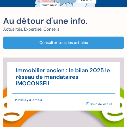
1 234 €
BORDEAUX
BORDEAUX
Prix m
 moyen
2
xxx €
Au détour d'une info.
Actualités. Expertise. Conseils
Consulter tous les articles
Immobilier ancien : le bilan 2025 le
réseau de mandataires
IMOCONSEIL
Publié il y a 9 mois
3min de lecture