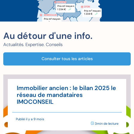
POITIER
POITIER
Prix m
 moyen
2
LYON
1 234 €
Prix m
 moyen
2
1 234 €
BORDEAUX
BORDEAUX
Prix m
 moyen
2
xxx €
Au détour d'une info.
Actualités. Expertise. Conseils
Consulter tous les articles
Immobilier ancien : le bilan 2025 le
réseau de mandataires
IMOCONSEIL
Publié il y a 9 mois
3min de lecture