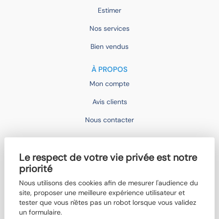
Estimer
Nos services
Bien vendus
À PROPOS
Mon compte
Avis clients
Nous contacter
IMOCONSEIL
Le respect de votre vie privée est notre
Devenir mandataire
priorité
Trouver un agent
Nous utilisons des cookies afin de mesurer l'audience du
site, proposer une meilleure expérience utilisateur et
Qui sommes-nous ?
tester que vous n'êtes pas un robot lorsque vous validez
Nos actualités
un formulaire.