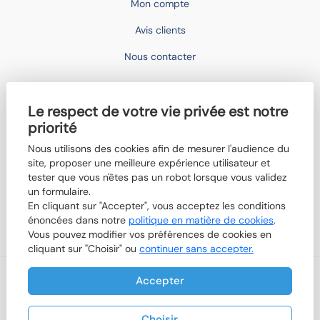
Mon compte
Avis clients
Nous contacter
IMOCONSEIL
Le respect de votre vie privée est notre
Devenir mandataire
priorité
Trouver un agent
Nous utilisons des cookies afin de mesurer l'audience du
site, proposer une meilleure expérience utilisateur et
Qui sommes-nous ?
tester que vous n'êtes pas un robot lorsque vous validez
Nos actualités
un formulaire.
En cliquant sur "Accepter", vous acceptez les conditions
Boutik'IMO
énoncées dans notre
politique en matière de cookies
.
Vous pouvez modifier vos préférences de cookies en
cliquant sur "Choisir" ou
continuer sans accepter.
Accepter
Nos honoraires
Mentions légales
Politique de cookies
Plan du site
-
© 2026 IMOCONSEIL
Designed & powered by
Billie.immo
Choisir