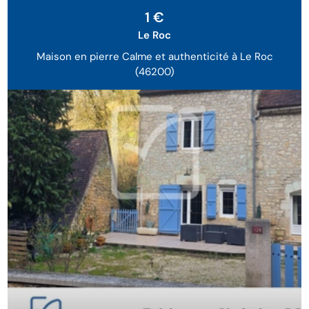
Sous Compromis
1 €
Le Roc
Maison en pierre Calme et authenticité à Le Roc
(46200)