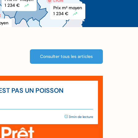
LYON
1 234 €
Prix m
 moyen
2
1 234 €
X
X
oyen
Consulter tous les articles
’EST PAS UN POISSON
3min de lecture