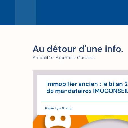
Au détour d'une info.
Actualités. Expertise. Conseils
u'à
Immobilier ancien : le bilan 
'il
de mandataires IMOCONSEI
Publié il y a 9 mois
de lecture