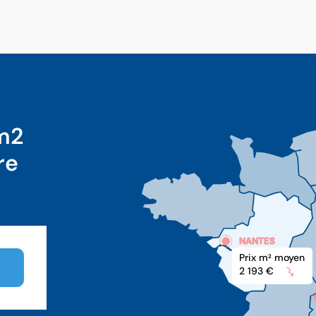
 m2
re
NANTES
Prix m
 moyen
2
2 193 €