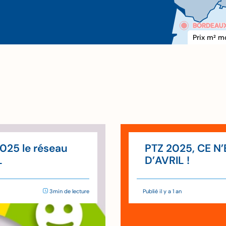
BORDEAU
BORDEAU
Prix m
 m
2
xxx €
2025 le réseau
PTZ 2025, CE N
L
D’AVRIL !
3min de lecture
Publié il y a 1 an