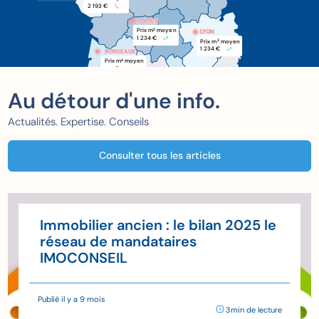
2 193 €
POITIER
POITIER
Prix m
 moyen
2
LYON
1 234 €
Prix m
 moyen
2
1 234 €
BORDEAUX
BORDEAUX
Prix m
 moyen
2
xxx €
Au détour d'une info.
Actualités. Expertise. Conseils
Consulter tous les articles
Immobilier ancien : le bilan 2025 le
réseau de mandataires
IMOCONSEIL
Publié il y a 9 mois
3min de lecture