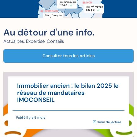
Prix m
 moyen
2
LYON
1 234 €
Prix m
 moyen
2
1 234 €
BORDEAUX
BORDEAUX
Prix m
 moyen
2
xxx €
Au détour d'une info.
Actualités. Expertise. Conseils
Consulter tous les articles
Immobilier ancien : le bilan 2025 le
réseau de mandataires
IMOCONSEIL
Publié il y a 9 mois
3min de lecture