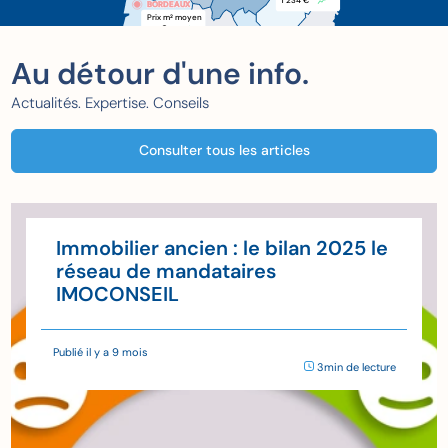
1 234 €
BORDEAUX
BORDEAUX
Prix m
 moyen
2
xxx €
Au détour d'une info.
Actualités. Expertise. Conseils
Consulter tous les articles
Immobilier ancien : le bilan 2025 le
réseau de mandataires
IMOCONSEIL
Publié il y a 9 mois
3min de lecture