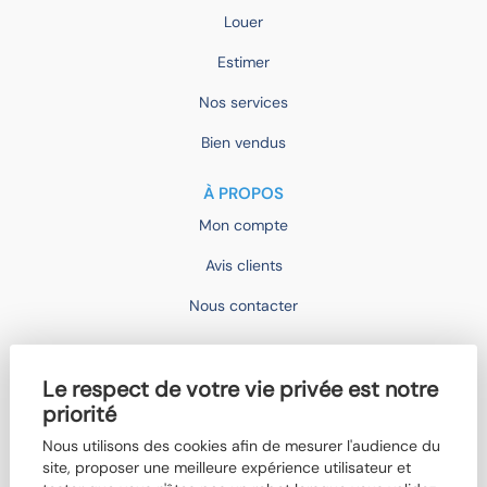
Louer
Estimer
Nos services
Bien vendus
À PROPOS
Mon compte
Avis clients
Nous contacter
IMOCONSEIL
Le respect de votre vie privée est notre
Devenir mandataire
priorité
Trouver un agent
Nous utilisons des cookies afin de mesurer l'audience du
site, proposer une meilleure expérience utilisateur et
Qui sommes-nous ?