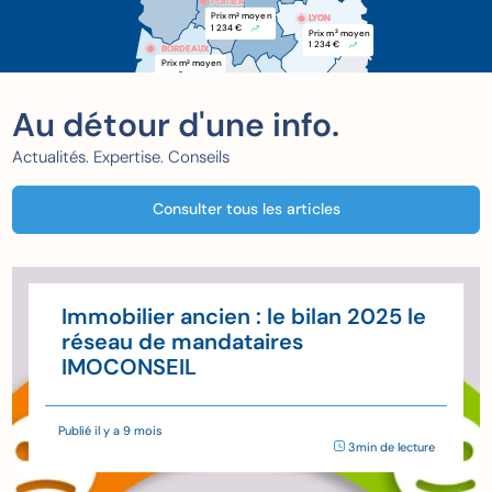
POITIER
POITIER
Prix m
 moyen
2
LYON
1 234 €
Prix m
 moyen
2
1 234 €
BORDEAUX
BORDEAUX
Prix m
 moyen
2
xxx €
Au détour d'une info.
Actualités. Expertise. Conseils
Consulter tous les articles
Immobilier ancien : le bilan 2025 le
réseau de mandataires
IMOCONSEIL
Publié il y a 9 mois
3min de lecture