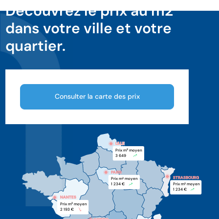
Découvrez le prix au m2
dans votre ville et votre
quartier.
Consulter la carte des prix
LILLE
LILLE
Prix m
 moyen
2
3 649 
PARIS
STRASBOURG
Prix m
 moyen
2
1 234 €
Prix m
 moyen
2
1 234 €
NANTES
Prix m
 moyen
2
2 193 €