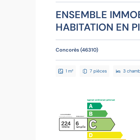
ENSEMBLE IMMOB
HABITATION EN P
Concorès (46310)
1 m²
7 pièces
3 chamb
logement extrêmement performant
consommation
émissions*
(énergie primaire)
224
6
²
²
kWh/m
/an
kgCO
/m
/an
2