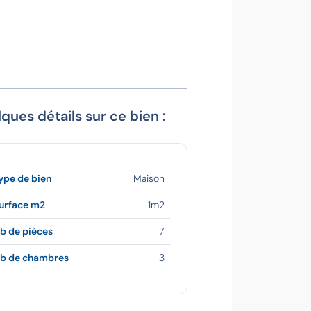
ques détails sur ce bien :
ype de bien
Maison
urface m2
1m2
b de pièces
7
b de chambres
3