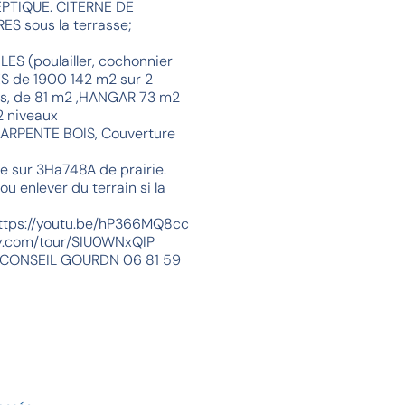
EPTIQUE. CITERNE DE
S sous la terrasse;
ES (poulailler, cochonnier
S de 1900 142 m2 sur 2
es, de 81 m2 ,HANGAR 73 m2
2 niveaux
ARPENTE BOIS, Couverture
ue sur 3Ha748A de prairie.
ou enlever du terrain si la
 https://youtu.be/hP366MQ8cc
pty.com/tour/SIU0WNxQIP
MOCONSEIL GOURDN 06 81 59