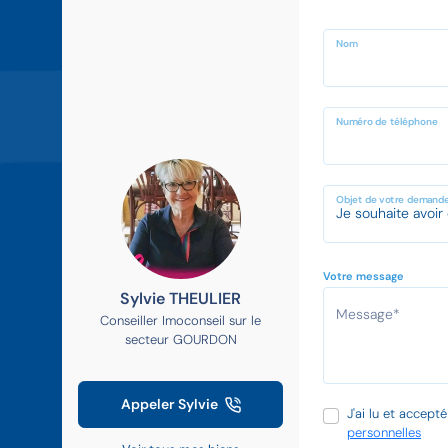
Nom
Numéro de téléphone
Objet de votre demand
Votre message
Sylvie THEULIER
Conseiller Imoconseil sur le
secteur GOURDON
Appeler Sylvie
J'ai lu et accept
personnelles