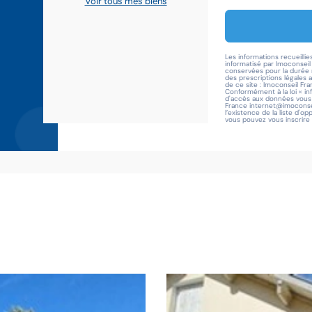
Voir tous mes biens
Les informations recueillie
informatisé par Imoconsei
conservées pour la durée n
des prescriptions légales 
de ce site : Imoconseil Fra
Conformément à la loi « in
d'accès aux données vous c
France internet@imoconsei
l’existence de la liste d'o
vous pouvez vous inscrire i