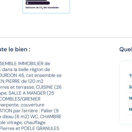
émissions de CO
très importantes
2
te le bien :
Quel
 ENSEMBLE IMMOBILIER de
dans la belle région de
OURDON 46, cet ensemble se
T
N PIERRE de 120 m2
erres et terrasse, CUISINE (26
S
hape, SALLE A MANGER (25
N
x COMBLES/GRENIER
harpente, couverture
N
ON par l'arrière : Palier (9
lle d'eau (6 m2) WC, CHAMBRE
le vitrage, chauffage
n Pierres et POELE GRANULES