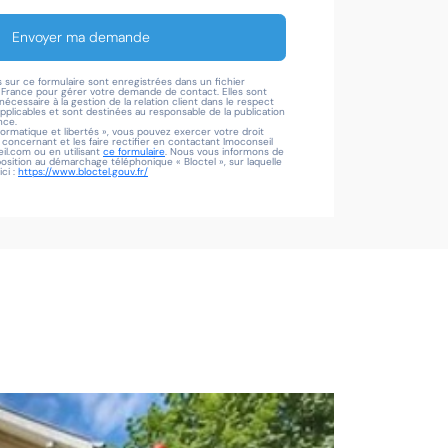
Envoyer ma demande
s sur ce formulaire sont enregistrées dans un fichier
l France pour gérer votre demande de contact. Elles sont
écessaire à la gestion de la relation client dans le respect
applicables et sont destinées au responsable de la publication
nce.
formatique et libertés », vous pouvez exercer votre droit
oncernant et les faire rectifier en contactant Imoconseil
l.com ou en utilisant
ce formulaire
. Nous vous informons de
pposition au démarchage téléphonique « Bloctel », sur laquelle
ci :
https://www.bloctel.gouv.fr/
Visite vir