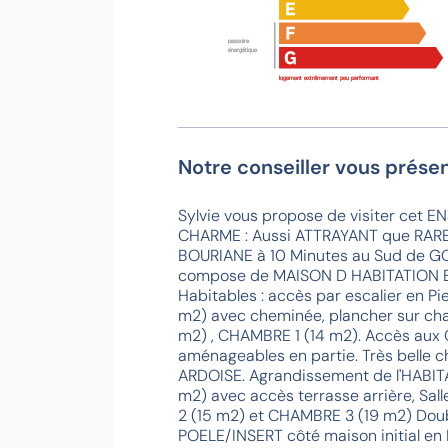
passoire
énergétique
logement extrêmement peu performant
Notre conseiller vous présen
Sylvie vous propose de visiter cet
CHARME : Aussi ATTRAYANT que RARE 
BOURIANE à 10 Minutes au Sud de G
compose de MAISON D HABITATION E
Habitables : accès par escalier en Pi
m2) avec cheminée, plancher sur c
m2) , CHAMBRE 1 (14 m2). Accès au
aménageables en partie. Très belle c
ARDOISE. Agrandissement de l'HABITATI
m2) avec accès terrasse arrière, Sa
2 (15 m2) et CHAMBRE 3 (19 m2) Doub
POELE/INSERT côté maison initial e