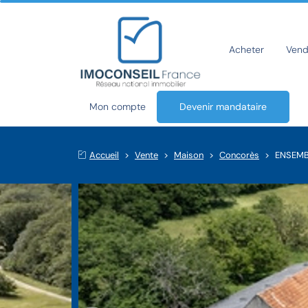
Acheter
Vend
Mon compte
Devenir mandataire
Accueil
Vente
Maison
Concorès
ENSEMB