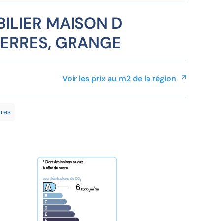
ILIER MAISON D
IERRES, GRANGE
Voir les prix au m2 de la région
res
* Dont émissions de gaz
à effet de serre
peu d'émissions de CO
2
6
²
kgCO
/m
/an
2