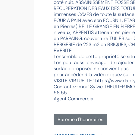
coté nuit. ASSAINISSEMENT FOSSE S
RECUPERATION DES EAUX DES TOITURE
immenses CAVES de toute la surface
FOUR A PAIN avec son FOURNIL, ETABL
en Pierres) BELLE GRANGE EN PIERRE
niveaux, APPENTIS attenant en pierr
en PARPAING, couverture TUILES sur 
BERGERIE de 223 m2 en BRIQUES, CH
EVERITE
L'ensemble de cette propriété se sit
L'on peut aussi envisager de rajouter 
surface proposée ne convient pas
pour accéder à la vidéo cliquez sur
VISITE VIRTUELLE : https://www.kla
Contactez-moi : Sylvie THEULIER I
56 55
Agent Commercial
Barème d'honoraires