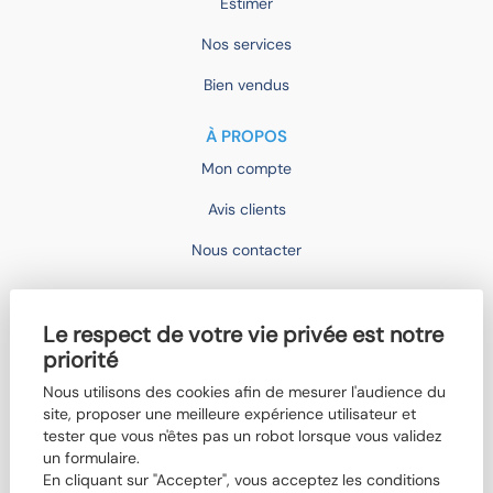
Estimer
Nos services
Bien vendus
À PROPOS
Mon compte
Avis clients
Nous contacter
IMOCONSEIL
Le respect de votre vie privée est notre
Devenir mandataire
priorité
Trouver un agent
Nous utilisons des cookies afin de mesurer l'audience du
site, proposer une meilleure expérience utilisateur et
Qui sommes-nous ?
tester que vous n'êtes pas un robot lorsque vous validez
Nos actualités
un formulaire.
En cliquant sur "Accepter", vous acceptez les conditions