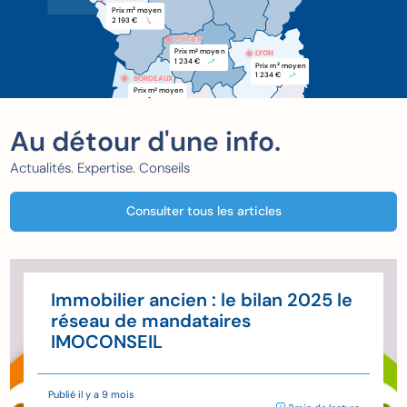
Prix m
 moyen
2
2 193 €
POITIER
POITIER
Prix m
 moyen
2
LYON
1 234 €
Prix m
 moyen
2
1 234 €
BORDEAUX
BORDEAUX
Prix m
 moyen
2
xxx €
Au détour d'une info.
Actualités. Expertise. Conseils
Consulter tous les articles
Immobilier ancien : le bilan 2025 le
réseau de mandataires
IMOCONSEIL
Publié il y a 9 mois