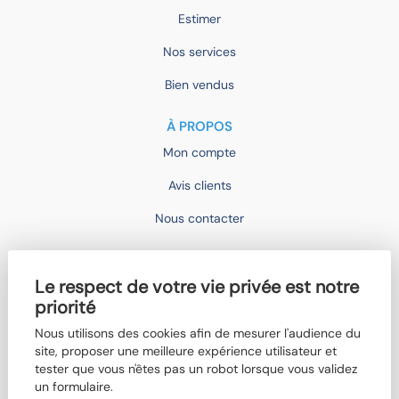
Estimer
Nos services
Bien vendus
À PROPOS
Mon compte
Avis clients
Nous contacter
IMOCONSEIL
Le respect de votre vie privée est notre
Devenir mandataire
priorité
Trouver un agent
Nous utilisons des cookies afin de mesurer l'audience du
site, proposer une meilleure expérience utilisateur et
Qui sommes-nous ?
tester que vous n'êtes pas un robot lorsque vous validez
Nos actualités
un formulaire.